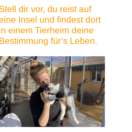
Stell dir vor, du reist auf
eine Insel und findest dort
in einem Tierheim deine
Bestimmung für’s Leben.