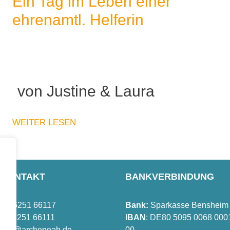
Ein Tag im Leben einer
ehrenamtl. Helferin
von Justine & Laura
WEITER LESEN
TKONTAKT
BANKVERBINDUNG
 +49 6251 66117
Bank:
Sparkasse Bensheim
 +49 6251 66111
IBAN
: DE80 5095 0068 000
info@archenoah.de
00