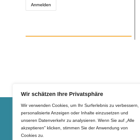
Wir schätzen Ihre Privatsphäre
Wir verwenden Cookies, um Ihr Surferlebnis zu verbessern,
TIERSCHUTZVEREIN
DIREK
personalisierte Anzeigen oder Inhalte einzusetzen und
unseren Datenverkehr zu analysieren. Wenn Sie auf „Alle
Arche Noah Teneriffa e.V.
Telefon:
akzeptieren" klicken, stimmen Sie der Anwendung von
Obergasse 10
Telefax:
Cookies zu.
E-Mail: