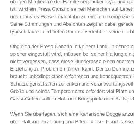
übrigen Mitgliedern der Familie gegenüber loyal und gut
ist, wird ein Presa Canario seinen Menschen auf Lebens
und robustes Wesen macht ihn zu einem unkomplizierte
Seine Stimmungen und Absichten zeigt er dabei geradeh
typisch lauten und tiefen Stimme verleiht er seinem l
Obgleich der Presa Canario in keinem Land, in denen 
solcher eingestuft wird, müssen bei seiner Haltung ei
nicht vergessen, dass diese Hunderasse einen enormen 
Erziehung zu Problemen führen kann. Der zu Dominan
braucht unbedingt einen erfahrenen und konsequenten 
Schutzeigenschaften zu lenken und verantwortungsvol
Größe und seines Temperaments erfordert viel Platz u
Gassi-Gehen sollten Hol- und Bringspiele oder Ballspi
Wenn Sie überlegen, sich eine Kanarische Dogge anzusc
über Haltung, Erziehung und Pflege dieser Hunderasse 