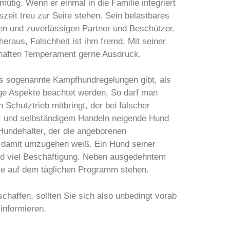
mütig. Wenn er einmal in die Familie integriert
zeit treu zur Seite stehen. Sein belastbares
n und zuverlässigen Partner und Beschützer.
eraus, Falschheit ist ihm fremd. Mit seiner
ebhaften Temperament gerne Ausdruck.
es sogenannte Kampfhundregelungen gibt, als
nige Aspekte beachtet werden. So darf man
Schutztrieb mitbringt, der bei falscher
z und selbständigem Handeln neigende Hund
Hundehalter, der die angeborenen
l damit umzugehen weiß. Ein Hund seiner
nd viel Beschäftigung. Neben ausgedehntem
ele auf dem täglichen Programm stehen.
haffen, sollten Sie sich also unbedingt vorab
informieren.