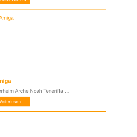
miga
erheim Arche Noah Teneriffa …
Weiterlesen …