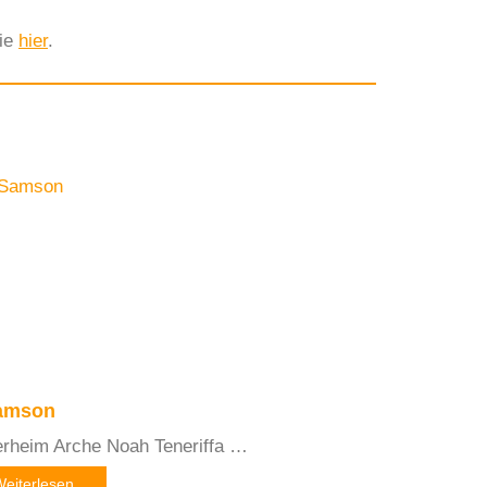
Sie
hier
.
amson
erheim Arche Noah Teneriffa …
Weiterlesen …