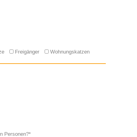
ze
Freigänger
Wohnungskatzen
en Personen?*