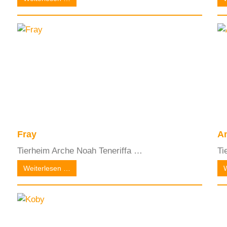
Fray
A
Tierheim Arche Noah Teneriffa …
Ti
Weiterlesen …