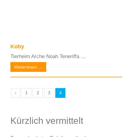
Koby
Tierheim Arche Noah Teneriffa …
Weiterlesen …
‹
1
2
3
4
Kürzlich vermittelt